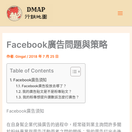
跳
至
主
要
內
容
Facebook廣告問題與策略
作者:
Gingal
/
2018 年 7 月 25 日
Table of Contents
Facebook廣告須知
Facebook廣告投放去哪了？
我的廣告貼文是不是粉專貼文？
我的粉專想提升讚數該怎麼打廣告？
Facebook廣告須知
在自身幫企業代操廣告的過程中，經常碰到業主詢問許多關
於粉絲專業與廣告活動兩者之
間的關係：我的廣告打出去後