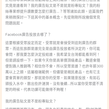
究竟是誰看到？我的廣告貼文是不是就是粉專貼文？我的粉
絲專業想提升讚數要怎麼打廣告…？等等諸如此類，這篇我們
來稍微探討一下這其中的基本概念，先從剛剛所說幾個常見
問題說起。
Facebook廣告投放去哪了？
這要根據受眾設定而定，受眾就是會接受到這則廣告的群
眾，而這批族群是誰完全是由廣告投放者所決定的，你可能
會問，那我要怎麼決定投給誰，我希望全台灣都能看到阿！
但是請設想一下，如果今天你是高單價頂級產品，難道會隨
便對路人推銷嗎？相信你不會，所以受眾是誰？也許年薪300
萬以上之類，這屬極端範例，但儘管是親民產品，也有它主
要會買單的類型，那就是你的受眾，如果隨意投放，有如石
頭投入水中，散出些許漣漪，沒有後續…所以當你受眾還不清
楚的時候，代表功課可能做得不夠喔！
我的廣告貼文是不是粉專貼文？