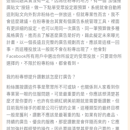
這個問題其實沒有一定，因為在粉專的地方，有一個”加強推
廣貼文”按鈕，做一下點單受眾設定跟預算，系統就會自動將
這則貼文向外對非粉絲也一併放送，但就專業性而言，我不
會這麼建議。在粉專後台其實有個廣告系統管理工具，裡面
有更詳細的設定，也可以用同一次廣告、同一筆預算做多種
風格廣告，進而去了解甚麼廣告是好的，藉此擬定未來曝光
計畫，以一個長遠且完整的廣告規劃而言，應該是這樣一回
事，而這種投放法一般就不會在粉專出現了，他會對
Facebook所有用戶中選出你所設定的受眾投放，只要是你所
選擇的，不限於粉專粉絲，都會看到。
我的粉專想提升讚數該怎麼打廣告？
粉絲團按讚這件事是聚眾所不可或缺，也關係到人家看到你
專業第一眼的信服問題，可是最重要的是，你應該想清楚甚
麼才是你要的，也許有些網紅網美前期就是需要衝讚數，但
目前我所接手的都是公司行號的企業，這種類型的最終目標
一般是獲利，讚數不應該是最著重的點，如果有好的產品、
持續的廣告、優良的服務，那麼讚數是會伴隨而來的，它應
該加強社群經營的操作，因此要搞清楚甚麼是自己要的，畢