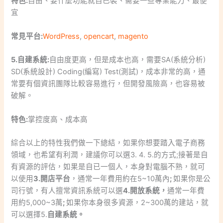
特色:
自由、要什麼功能就自已裝、需要一些專業能力、最便
宜
常見平台:
WordPress
,
opencart
,
magento
5.自建系統:
自由度更高，但是成本也高，需要SA(系統分析)
SD(系統設計) Coding(編寫) Test(測試)，成本非常的高，通
常要有個資訊團隊比較容易進行，但開發風險高，也容易被
破解。
特色:
掌控度高、成本高
綜合以上的特性我們做一下總結，如果你想要踏入電子商務
領域，也希望有利潤，建議你可以選3. 4. 5.的方式;接著是自
有資源的評估，如果是自已一個人，本身對電腦不熟，就可
以使用
3.開店平台
，通常一年費用約在5~10萬內
;
如果你是公
司行號，有人擅常資訊系統可以選
4.開放系統，
通常一年費
用約5,000~3萬
;
如果你本身很多資源，2~300萬的建站，就
可以選擇5.
自建系統。