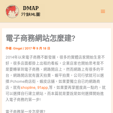
跳
至
主
要
內
容
電子商務網站怎麼建?
作者:
Gingal
/
2017 年 9 月 18 日
2014年以來電子商務不斷發展，很多的實體店家開始生意不
好，很多店面都掛上出租的看板，企業店家也開始思考是不
是要轉單到電子商務、網路開店上，然而網路上有很多的平
台，網路開店就有露天拍賣、蝦平拍賣，公司行號就可以選
擇:Pchome商店街、蝦皮店舖，如果要獨立自已的網路商
店，就有
shopline
,
91app
,等，如果要再掌握度高一點的，就
可以選擇自行建立網站，而本篇就是要說是如何選擇開始進
入電子商務的第一步!
電子商務第一步怎麼選?