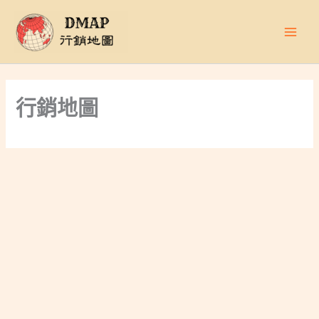
跳
至
主
要
內
容
行銷地圖